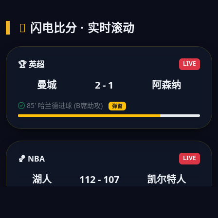
闪电比分 · 实时滚动
🏆 英超
LIVE
曼城
2 - 1
阿森纳
85' 哈兰德进球 (B席助攻)
弹窗
🏀 NBA
LIVE
湖人
112 - 107
凯尔特人
3节结束 浓眉28分10板
得分弹窗