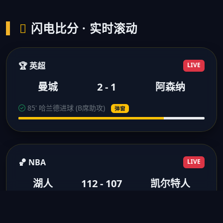
闪电比分 · 实时滚动
🏆 英超
LIVE
曼城
2 - 1
阿森纳
85' 哈兰德进球 (B席助攻)
弹窗
🏀 NBA
LIVE
湖人
112 - 107
凯尔特人
3节结束 浓眉28分10板
得分弹窗