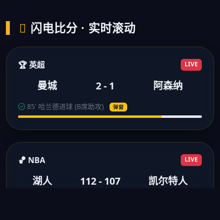
闪电比分 · 实时滚动
🏆 英超
LIVE
曼城
2 - 1
阿森纳
85' 哈兰德进球 (B席助攻)
弹窗
🏀 NBA
LIVE
湖人
112 - 107
凯尔特人
3节结束 浓眉28分10板
得分弹窗