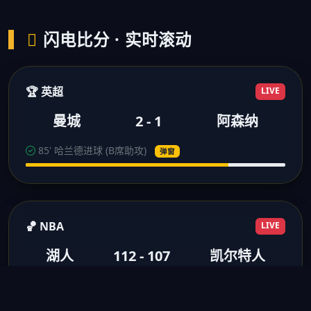
闪电比分 · 实时滚动
🏆 英超
LIVE
曼城
2 - 1
阿森纳
85' 哈兰德进球 (B席助攻)
弹窗
🏀 NBA
LIVE
湖人
112 - 107
凯尔特人
3节结束 浓眉28分10板
得分弹窗