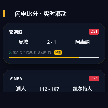
闪电比分 · 实时滚动
🏆 英超
LIVE
曼城
2 - 1
阿森纳
85' 哈兰德进球 (B席助攻)
弹窗
🏀 NBA
LIVE
湖人
112 - 107
凯尔特人
3节结束 浓眉28分10板
得分弹窗