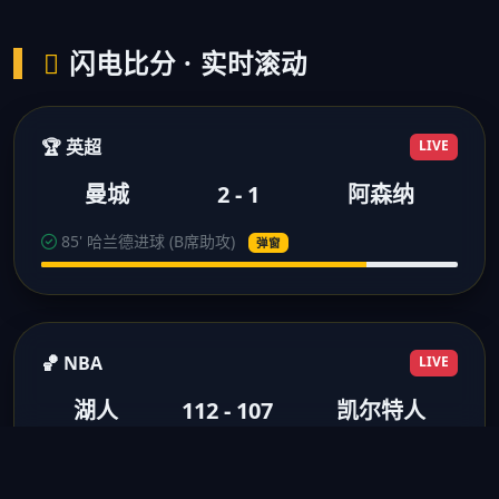
闪电比分 · 实时滚动
🏆 英超
LIVE
曼城
2 - 1
阿森纳
85' 哈兰德进球 (B席助攻)
弹窗
🏀 NBA
LIVE
湖人
112 - 107
凯尔特人
3节结束 浓眉28分10板
得分弹窗