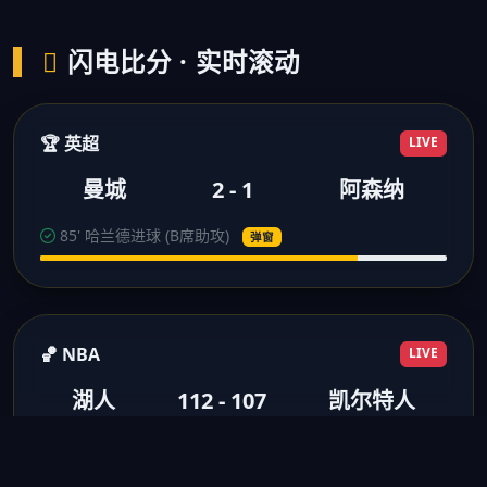
闪电比分 · 实时滚动
🏆 英超
LIVE
曼城
2 - 1
阿森纳
85' 哈兰德进球 (B席助攻)
弹窗
🏀 NBA
LIVE
湖人
112 - 107
凯尔特人
3节结束 浓眉28分10板
得分弹窗