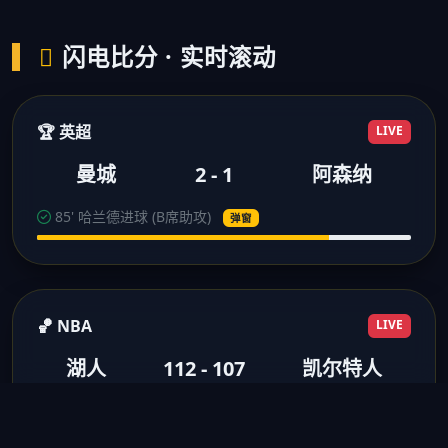
闪电比分 · 实时滚动
🏆 英超
LIVE
曼城
2 - 1
阿森纳
85' 哈兰德进球 (B席助攻)
弹窗
🏀 NBA
LIVE
湖人
112 - 107
凯尔特人
3节结束 浓眉28分10板
得分弹窗