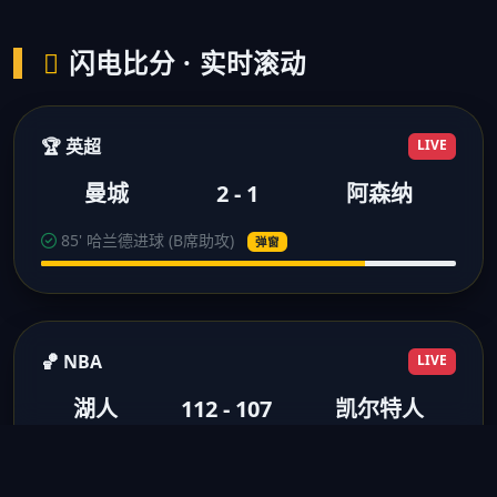
闪电比分 · 实时滚动
🏆 英超
LIVE
曼城
2 - 1
阿森纳
85' 哈兰德进球 (B席助攻)
弹窗
🏀 NBA
LIVE
湖人
112 - 107
凯尔特人
3节结束 浓眉28分10板
得分弹窗