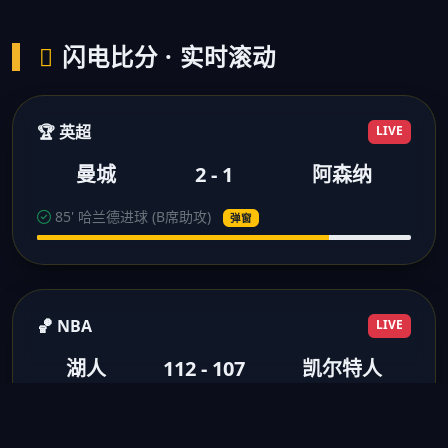
闪电比分 · 实时滚动
🏆 英超
LIVE
曼城
2 - 1
阿森纳
85' 哈兰德进球 (B席助攻)
弹窗
🏀 NBA
LIVE
湖人
112 - 107
凯尔特人
3节结束 浓眉28分10板
得分弹窗