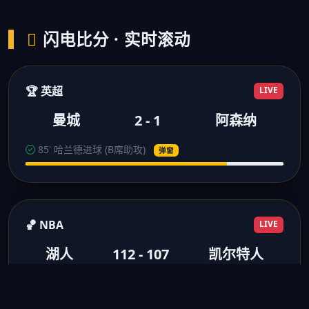
闪电比分 · 实时滚动
🏆 英超
LIVE
曼城
2 - 1
阿森纳
85' 哈兰德进球 (B席助攻)
弹窗
🏀 NBA
LIVE
湖人
112 - 107
凯尔特人
3节结束 浓眉28分10板
得分弹窗