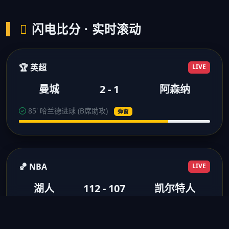
闪电比分 · 实时滚动
🏆 英超
LIVE
曼城
2 - 1
阿森纳
85' 哈兰德进球 (B席助攻)
弹窗
🏀 NBA
LIVE
湖人
112 - 107
凯尔特人
3节结束 浓眉28分10板
得分弹窗