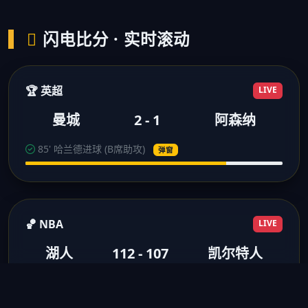
闪电比分 · 实时滚动
🏆 英超
LIVE
曼城
2 - 1
阿森纳
85' 哈兰德进球 (B席助攻)
弹窗
🏀 NBA
LIVE
湖人
112 - 107
凯尔特人
3节结束 浓眉28分10板
得分弹窗