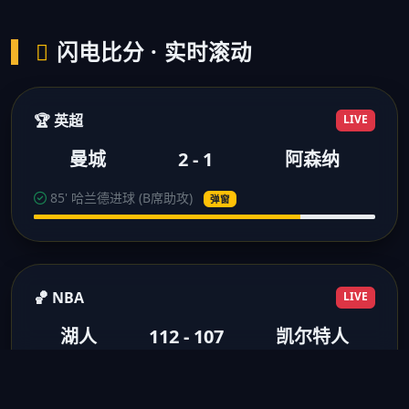
闪电比分 · 实时滚动
🏆 英超
LIVE
曼城
2 - 1
阿森纳
85' 哈兰德进球 (B席助攻)
弹窗
🏀 NBA
LIVE
湖人
112 - 107
凯尔特人
3节结束 浓眉28分10板
得分弹窗