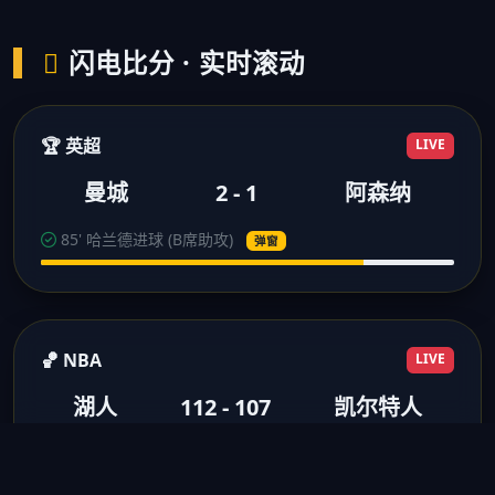
闪电比分 · 实时滚动
🏆 英超
LIVE
曼城
2 - 1
阿森纳
85' 哈兰德进球 (B席助攻)
弹窗
🏀 NBA
LIVE
湖人
112 - 107
凯尔特人
3节结束 浓眉28分10板
得分弹窗